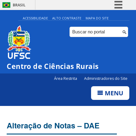
BRASIL
Simplifique!
ACESSIBILIDADE
ALTO CONTRASTE
MAPA DO SITE
Comunica BR
Participe
Acesso à informação
Legislação
Centro de Ciências Rurais
Canais
Área Restrita
Administradores do Site
MENU
Alteração de Notas – DAE